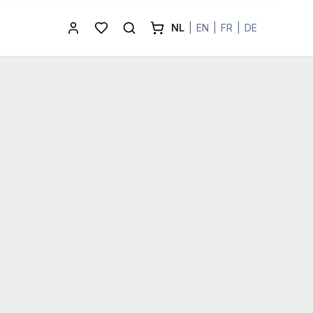
NL
|
EN
|
FR
|
DE