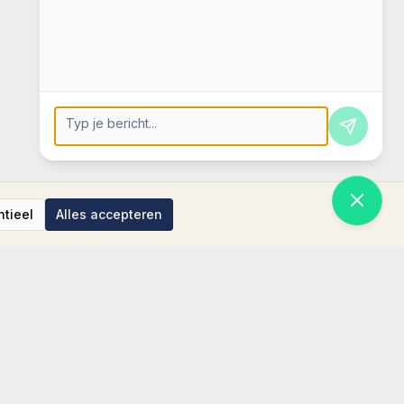
Press Enter to send, Shift+Enter for new line
ntieel
Alles accepteren