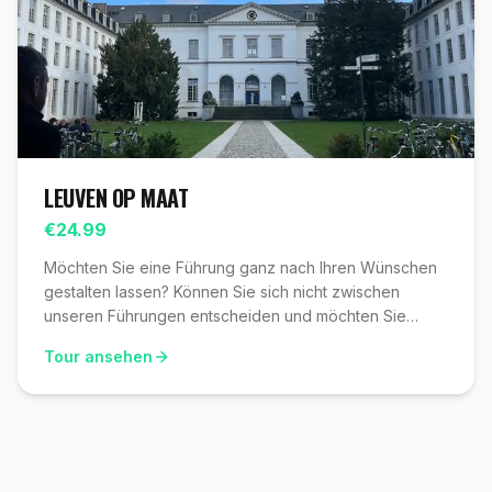
bezoeker, de Time Machine Leuven wandeling biedt
een verrijkende ervaring die uw kijk op Leuven voor
altijd zal veranderen. Boek nu uw tour en ontdek de
veelzijdige geschiedenis en het levendige heden van
Leuven op een geheel nieuwe manier!
LEUVEN OP MAAT
€
24.99
Möchten Sie eine Führung ganz nach Ihren Wünschen
gestalten lassen? Können Sie sich nicht zwischen
unseren Führungen entscheiden und möchten Sie
verschiedene Rundgänge kombinieren? Oder haben
Tour ansehen
Sie ein bestimmtes Thema, in das Sie tiefer eintauchen
möchten? Dann ist „Leuven nach Maß“ die beste Wahl
für Sie.