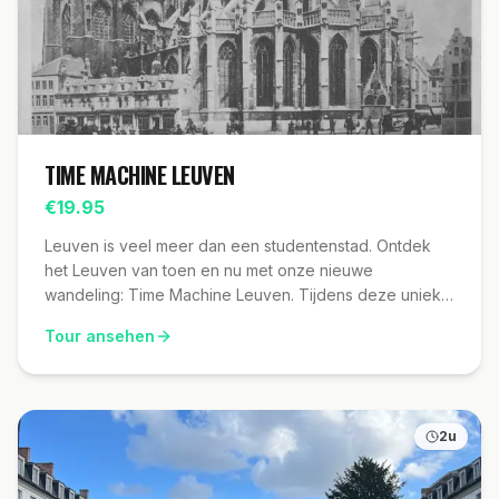
TIME MACHINE LEUVEN
€
19.95
Leuven is veel meer dan een studentenstad. Ontdek
het Leuven van toen en nu met onze nieuwe
wandeling: Time Machine Leuven. Tijdens deze unieke
tour neemt onze deskundige gids u mee op een tijdreis
Tour ansehen
door de rijke geschiedenis van Leuven. U ziet hoe de
stad er vroeger uitzag met prachtige historische
beelden en leert over de evolutie tot het moderne
Leuven van vandaag. Onze expert voorziet u van
2u
diepgaande en enthousiaste uitleg, waardoor de
culturele en maatschappelijke transformaties tot leven
komen. Of u nu een lokale inwoner bent of een